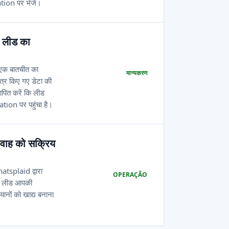
ation पर भेजें।
 लीड का
क बातचीत का
मान्यकरण
्र किए गए डेटा की
ापित करें कि लीड
ation पर पहुंचा है।
रवाह को सक्रिय
hatsplaid द्वारा
OPERAÇÃO
ए लीड आपकी
नों को खाद्य बनाना