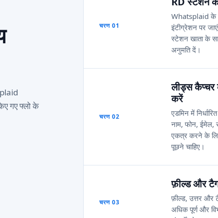
RD स्टेशन कन
Whatsplaid के डैश
य
चरण 01
इंटीग्रेशन पर ज
स्टेशन खाता के 
अनुमति दें।
लीड्स कैप्चर 
splaid
करें
ए गए फ्लो के
एडमिन में निर्धारि
चरण 02
नाम, फोन, ईमेल, र
एकत्र करने के लि
पूछने चाहिए।
फ़ील्ड और टैग
फ़ील्ड, उत्तर और
चरण 03
अधिक पूर्ण और वि