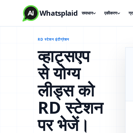
Whatsplaid
समाधान
एकीकरण
ग्
RD स्टेशन इंटीग्रेशन
व्हाट्सएप
से योग्य
लीड्स को
RD स्टेशन
पर भेजें।