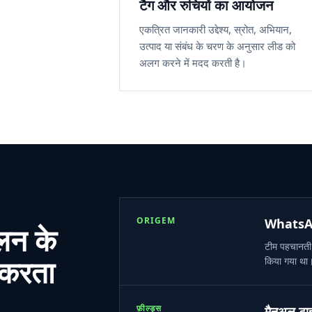
टैग और रुचियों का आयोजन
एकत्रित जानकारी उद्देश्य, स्रोत, अभियान,
उत्पाद या संबंध के चरण के अनुसार लीड को
अलग करने में मदद करती है।
ORIGEM
WhatsAp
लन के
टीम पहचानती 
त करता
किया गया था
फ़ील्ड्स
मैनुअल टाइ