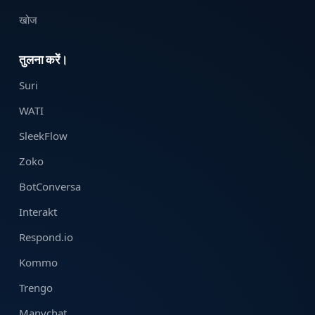
खोज
तुलना करें।
Suri
WATI
SleekFlow
Zoko
BotConversa
Interakt
Respond.io
Kommo
Trengo
Manychat